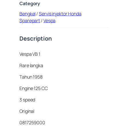
Category
Bengkel
/
Servis injektor Honda
Sparepart
/
Vespa
Description
Vespa VB 1
Rare langka
Tahun 1958
Engine 125 CC
3 speed
Original
0817259000