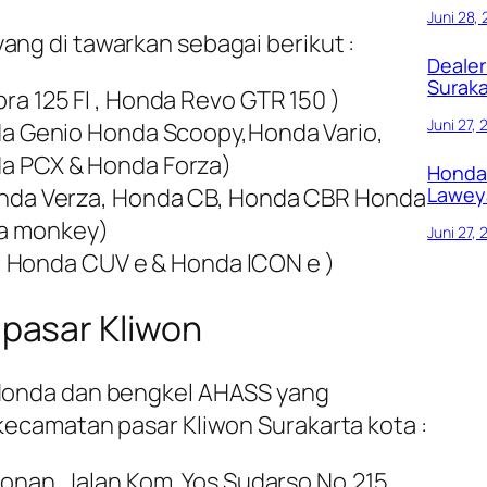
Juni 28,
ang di tawarkan sebagai berikut :
Dealer
Suraka
ra 125 FI , Honda Revo GTR 150 )
Juni 27,
nda Genio Honda Scoopy,Honda Vario,
a PCX & Honda Forza)
Honda 
Lawey
onda Verza, Honda CB, Honda CBR Honda
a monkey)
Juni 27,
1 , Honda CUV e & Honda ICON e )
 pasar Kliwon
r Honda dan bengkel AHASS yang
 kecamatan pasar Kliwon Surakarta kota :
tonan, Jalan Kom. Yos Sudarso No.215,