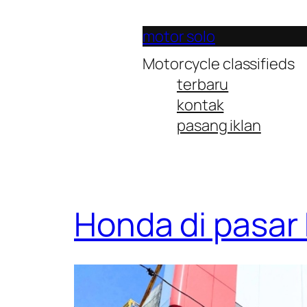
Lewati
ke
motor solo
konten
Motorcycle classifieds
terbaru
kontak
pasang iklan
Honda di pasar