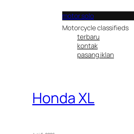
Lewati
ke
motor solo
konten
Motorcycle classifieds
terbaru
kontak
pasang iklan
Honda XL