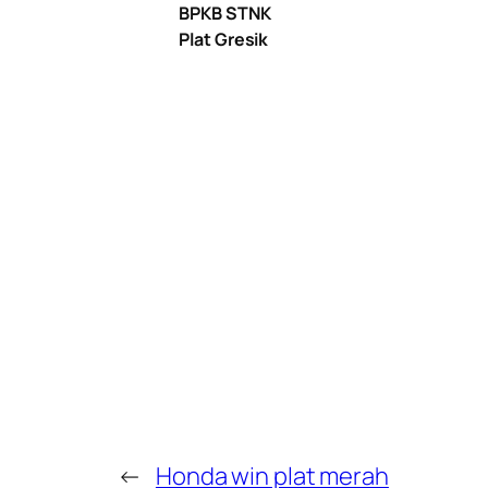
BPKB STNK
Plat Gresik
←
Honda win plat merah