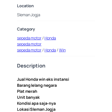
Location
Sleman Jogja
Category
sepeda motor
/
Honda
sepeda motor
sepeda motor
/
Honda
/
Win
Description
Jual Honda win eks instansi
Barang lelang negara
Plat merah
Unit banyak
Kondisi apa saja-nya
Lokasi Sleman Jogja