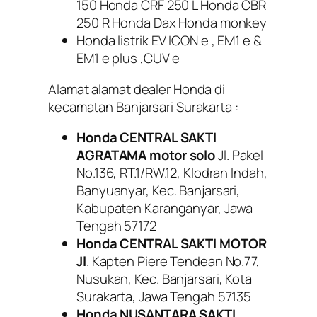
150 Honda CRF 250 L Honda CBR
250 R Honda Dax Honda monkey
Honda listrik EV ICON e , EM1 e &
EM1 e plus ,CUV e
Alamat alamat dealer Honda di
kecamatan Banjarsari Surakarta :
Honda CENTRAL SAKTI
AGRATAMA
motor solo
Jl. Pakel
No.136, RT.1/RW.12, Klodran Indah,
Banyuanyar, Kec. Banjarsari,
Kabupaten Karanganyar, Jawa
Tengah 57172
Honda CENTRAL SAKTI MOTOR
Jl
. Kapten Piere Tendean No.77,
Nusukan, Kec. Banjarsari, Kota
Surakarta, Jawa Tengah 57135
Honda NUSANTARA SAKTI