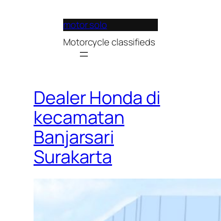
Lewati
ke
motor solo
konten
Motorcycle classifieds
Dealer Honda di
kecamatan
Banjarsari
Surakarta