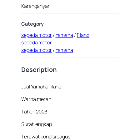
Karanganyar
Category
sepeda motor
/
Yamaha
/
Filano
sepeda motor
sepeda motor
/
Yamaha
Description
Jual Yamaha filano
Warna.merah
Tahun 2023
Surat lengkap
Terawat kondisi bagus