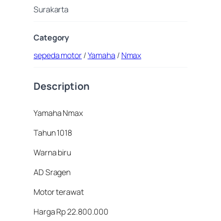
Surakarta
Category
sepeda motor
/
Yamaha
/
Nmax
Description
Yamaha Nmax
Tahun 1018
Warna biru
AD Sragen
Motor terawat
Harga Rp 22.800.000