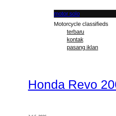
Lewati
ke
motor solo
konten
Motorcycle classifieds
terbaru
kontak
pasang iklan
Honda Revo 20