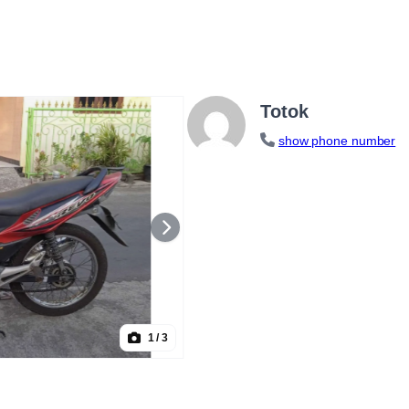
Totok
show phone number
1
/ 3