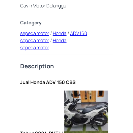
Cavin Motor Delanggu
Category
sepeda motor
/
Honda
/
ADV 160
sepeda motor
/
Honda
sepeda motor
Description
Jual Honda ADV 150 CBS