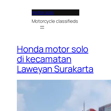
Lewati
ke
motor solo
konten
Motorcycle classifieds
Honda motor solo
di kecamatan
Laweyan Surakarta